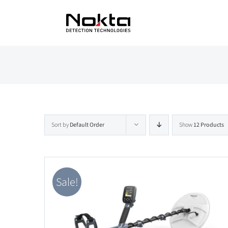
Skip
to
content
Sort by
Default Order
Show
12 Products
Sale!