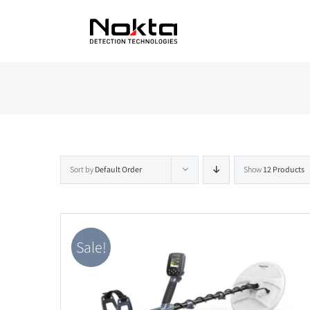
Skip
to
content
Sort by
Default Order
Show
12 Products
Sale!