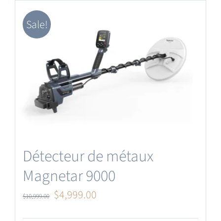
Mise à jour du logiciel
Sale!
Français
Détecteur de métaux
Magnetar 9000
Le
Le
$
4,999.00
$
10,999.00
prix
prix