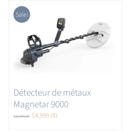
Mise à jour du logiciel
Sale!
Français
Détecteur de métaux
Magnetar 9000
Le
Le
$
4,999.00
$
10,999.00
prix
prix