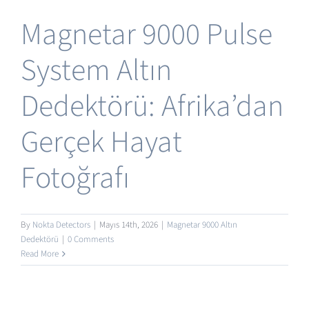
Yazılım Güncelleme
Magnetar 9000 Pulse
System Altın
Türkçe
Dedektörü: Afrika’dan
Gerçek Hayat
Fotoğrafı
By
Nokta Detectors
|
Mayıs 14th, 2026
|
Magnetar 9000 Altın
Dedektörü
|
0 Comments
Read More