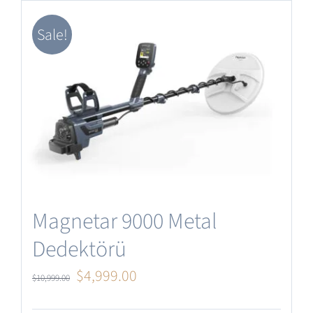
Yazılım Güncelleme
Sale!
Türkçe
Magnetar 9000 Metal
Dedektörü
Orijinal
Şu
$
4,999.00
$
10,999.00
fiyat:
andaki